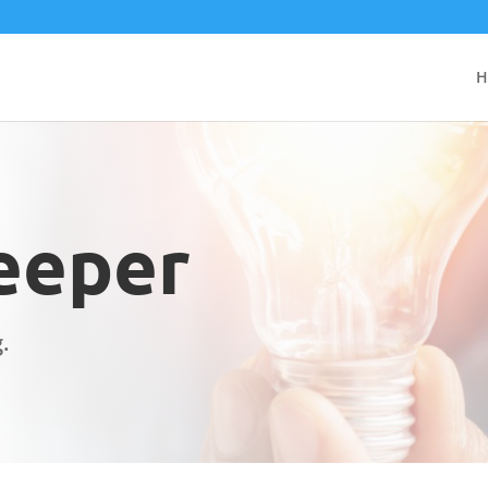
H
eeper
.