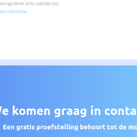
eringsAftrek (EIA) subsidie (tot
eer informatie.
 tot nul terugbrengt
Dit alles wordt
tuur is aangesloten.
lle randapparatuur fysiek
ters, in hoogte verstelbare
e komen graag in conta
Een gratis proefstelling behoort tot de m