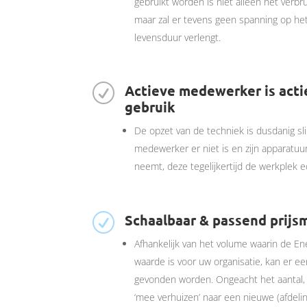
gebruikt worden is niet alleen het verb
maar zal er tevens geen spanning op het
levensduur verlengt.
Actieve medewerker is actief
R
gebruik
De opzet van de techniek is dusdanig s
medewerker er niet is en zijn apparatu
neemt, deze tegelijkertijd de werkplek ec
Schaalbaar & passend prijs
R
Afhankelijk van het volume waarin de En
waarde is voor uw organisatie, kan er 
gevonden worden. Ongeacht het aantal, 
‘mee verhuizen’ naar een nieuwe (afdelin