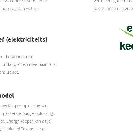
ruik van energie voorkomen
veroudering door de 
 apparaat zijn wat de
kostenbesparingen e
 (elektriciteits)
lim dat wanneer de
ur ontkoppelt en mee naar huis
ht uit zet.
model
ergy Keeper oplossing van
een passende budgetoplossing
de Energy Keeper kan altijd
gs) lokatie!
Tevens Is het