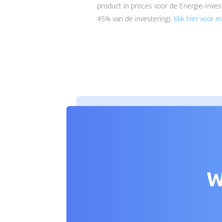
product in proces voor de Energie-Invest
45% van de investering).
Klik hier voor m
De energykeeper is een standby killer die sluimergebruik/standby-gebruik
waardoor het sluipverbruik van randapparatuur tot het verleden behoort. 
aangestuurd door de usb-poort van de pc of laptop waarop de randappara
Wanneer die in de slaapstand gaat dan wel uitgeschakeld wordt, schakelt a
uit. Dit kan van alles zijn, bijvoorbeeld beeldschermen, bureaulampen, prin
bureaus etc.
W