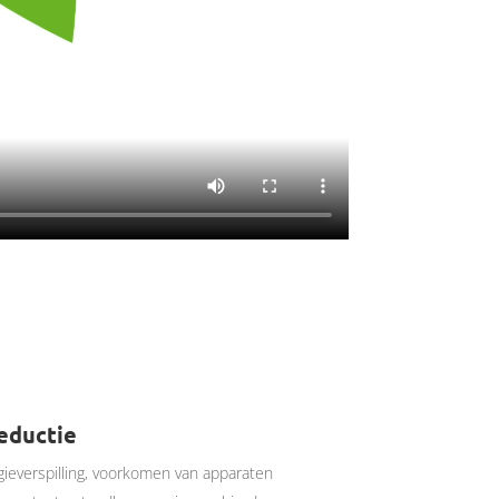
reductie
everspilling, voorkomen van apparaten