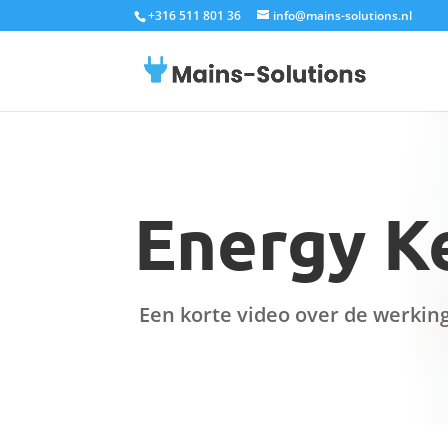
+316 511 801 36
info@mains-solutions.nl
Energy K
Een korte video over de werking